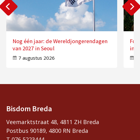
Nog één jaar: de Wereldjongerendagen
Fot
van 2027 in Seoul
in 
7 augustus 2026
7
Bisdom Breda
Veemarktstraat 48, 4811 ZH Breda
Postbus 90189, 4800 RN Breda
T 076 5223444