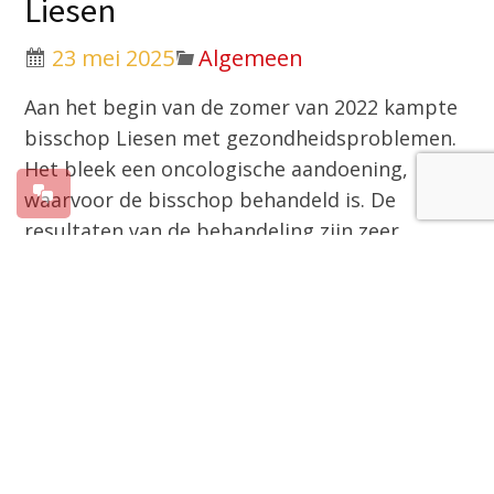
Liesen
23 mei 2025
Algemeen
Aan het begin van de zomer van 2022 kampte
bisschop Liesen met gezondheidsproblemen.
Het bleek een oncologische aandoening,
waarvoor de bisschop behandeld is. De
resultaten van de behandeling zijn zeer
positief. Nog voortkomend uit de eerdere
behandelingen heeft bisschop Liesen op
woensdag 21 mei een kleine operatie in het
ziekenhuis ondergaan. Deze ingreep is goed
verlopen.
De komende weken zal de bisschop zich
richten op verder herstel. Zijn eerste aandacht
blijft uitgaan naar de parochies en het