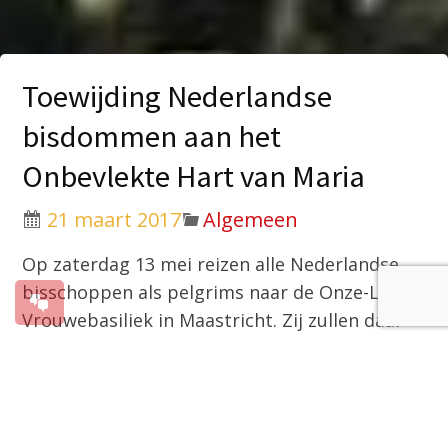
Toewijding Nederlandse
bisdommen aan het
Onbevlekte Hart van Maria
21 maart 2017
Algemeen
Op zaterdag 13 mei reizen alle Nederlandse
bisschoppen als pelgrims naar de Onze-Lieve-
Vrouwebasiliek in Maastricht. Zij zullen daar
tijdens een vesperviering gezamenlijk hun
bisdommen en alle mensen die in de
bisdommen wonen, toewijden aan het
Onbevlekte Hart van Maria. De bisschoppen