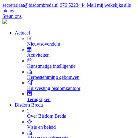
secretariaat@bisdombreda.nl
076 5223444
Mail mij wekelijks alle
nieuws
Steun ons
Actueel
Nieuwsoverzicht
Activiteiten
Kunstmatige intelligentie
Herbestemming gebouwen
Huisvesting bisdomkantoor
Terugkijken
Bisdom Breda
Over Bisdom Breda
Visie en beleid