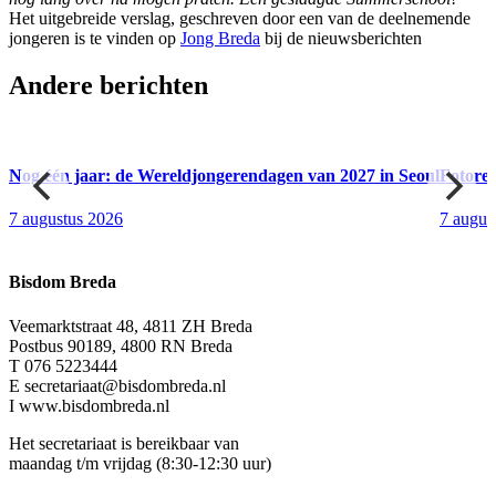
Het uitgebreide verslag, geschreven door een van de deelnemende
jongeren is te vinden op
Jong Breda
bij de nieuwsberichten
Andere berichten
Nog één jaar: de Wereldjongerendagen van 2027 in Seoul
Fotore
7 augustus 2026
7 augus
Bisdom Breda
Veemarktstraat 48, 4811 ZH Breda
Postbus 90189, 4800 RN Breda
T 076 5223444
E secretariaat@bisdombreda.nl
I www.bisdombreda.nl
Het secretariaat is bereikbaar van
maandag t/m vrijdag (8:30-12:30 uur)