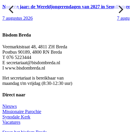
Nog één jaar: de Wereldjongerendagen van 2027 in Seoul
Fotore
7 augustus 2026
7 augus
Bisdom Breda
Veemarktstraat 48, 4811 ZH Breda
Postbus 90189, 4800 RN Breda
T 076 5223444
E secretariaat@bisdombreda.nl
I www.bisdombreda.nl
Het secretariaat is bereikbaar van
maandag t/m vrijdag (8:30-12:30 uur)
Direct naar
Nieuws
Missionaire Parochie
Synodale Kerk
Vacatures