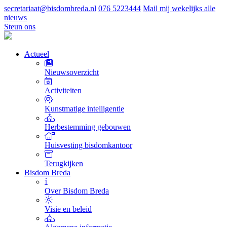
secretariaat@bisdombreda.nl
076 5223444
Mail mij wekelijks alle
nieuws
Steun ons
Actueel
Nieuwsoverzicht
Activiteiten
Kunstmatige intelligentie
Herbestemming gebouwen
Huisvesting bisdomkantoor
Terugkijken
Bisdom Breda
Over Bisdom Breda
Visie en beleid