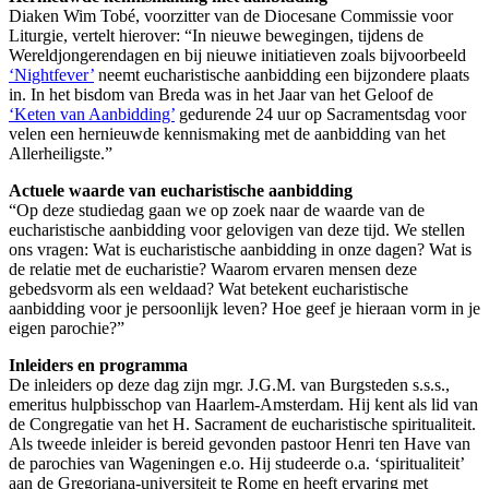
Diaken Wim Tobé, voorzitter van de Diocesane Commissie voor
Liturgie, vertelt hierover: “In nieuwe bewegingen, tijdens de
Wereldjongerendagen en bij nieuwe initiatieven zoals bijvoorbeeld
‘Nightfever’
neemt eucharistische aanbidding een bijzondere plaats
in. In het bisdom van Breda was in het Jaar van het Geloof de
‘Keten van Aanbidding’
gedurende 24 uur op Sacramentsdag voor
velen een hernieuwde kennismaking met de aanbidding van het
Allerheiligste.”
Actuele w
aarde van eucharistische aanbidding
“Op deze studiedag gaan we op zoek naar de waarde van de
eucharistische aanbidding voor gelovigen van deze tijd. We stellen
ons vragen: Wat is eucharistische aanbidding in onze dagen? Wat is
de relatie met de eucharistie? Waarom ervaren mensen deze
gebedsvorm als een weldaad? Wat betekent eucharistische
aanbidding voor je persoonlijk leven? Hoe geef je hieraan vorm in je
eigen parochie?”
Inleiders en programma
De inleiders op deze dag zijn mgr. J.G.M. van Burgsteden s.s.s.,
emeritus hulpbisschop van Haarlem-Amsterdam. Hij kent als lid van
de Congregatie van het H. Sacrament de eucharistische spiritualiteit.
Als tweede inleider is bereid gevonden pastoor Henri ten Have van
de parochies van Wageningen e.o. Hij studeerde o.a. ‘spiritualiteit’
aan de Gregoriana-universiteit te Rome en heeft ervaring met