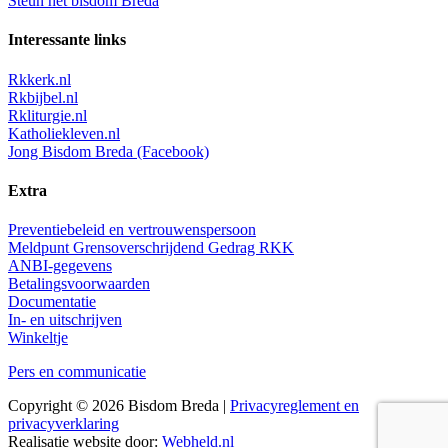
Steun het bisdom Breda
Interessante links
Rkkerk.nl
Rkbijbel.nl
Rkliturgie.nl
Katholiekleven.nl
Jong Bisdom Breda (Facebook)
Extra
Preventiebeleid en vertrouwenspersoon
Meldpunt Grensoverschrijdend Gedrag RKK
ANBI-gegevens
Betalingsvoorwaarden
Documentatie
In- en uitschrijven
Winkeltje
Pers en communicatie
Copyright © 2026 Bisdom Breda |
Privacyreglement en
privacyverklaring
Realisatie website door:
Webheld.nl