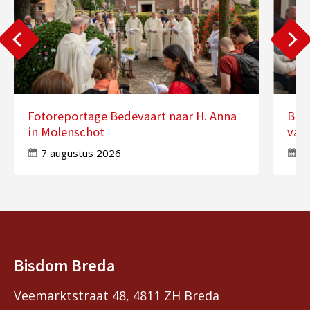
Fotoreportage Bedevaart naar H. Anna
Binn
in Molenschot
van 
7 augustus 2026
7
Bisdom Breda
Veemarktstraat 48, 4811 ZH Breda