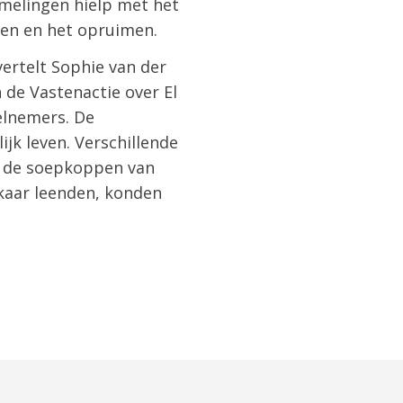
melingen hielp met het
ten en het opruimen.
vertelt Sophie van der
de Vastenactie over El
eelnemers. De
jk leven. Verschillende
n de soepkoppen van
kaar leenden, konden