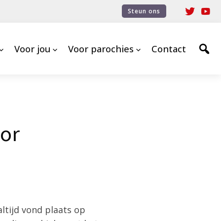
Steun ons
Voor jou
Voor parochies
Contact
dor
ltijd vond plaats op