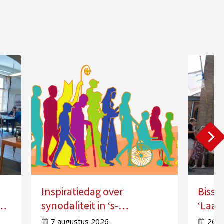
Inspiratiedag over
Bissc
synodaliteit in ‘s-
‘Laat
Hertogenbosch
doorw
7 augustus 2026
26 j