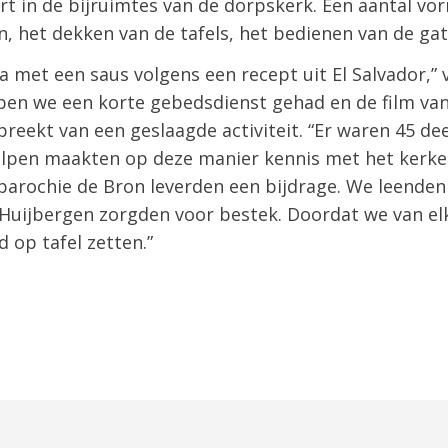
 in de bijruimtes van de dorpskerk. Een aantal vor
, het dekken van de tafels, het bedienen van de ga
a met een saus volgens een recept uit El Salvador,” 
en we een korte gebedsdienst gehad en de film van 
preekt van een geslaagde activiteit. “Er waren 45 d
lpen maakten op deze manier kennis met het kerkeli
parochie de Bron leverden een bijdrage. We leende
 Huijbergen zorgden voor bestek. Doordat we van el
d op tafel zetten.”