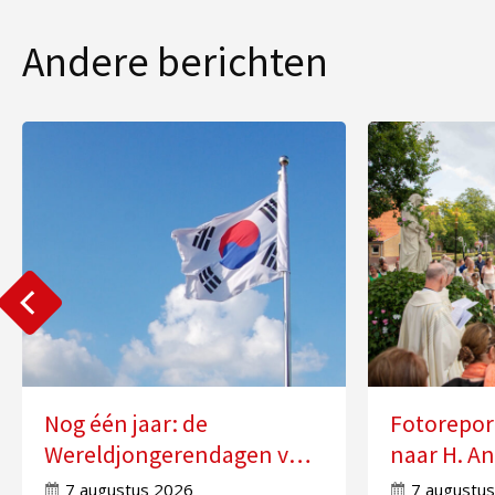
Andere berichten
Nog één jaar: de
Fotorepor
Wereldjongerendagen van
naar H. An
2027 in Seoul
Molensch
7 augustus 2026
7 augustu