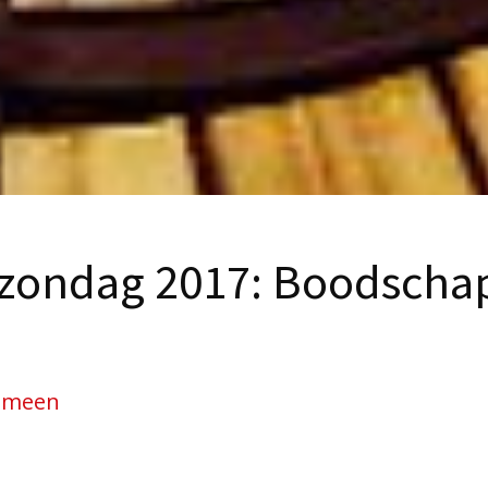
zondag 2017: Boodschap
emeen
de Rooms-Katholieke Kerk wereldwijd gebeden voor 
eft paus Franciscus als thema gekozen: Voor de ze