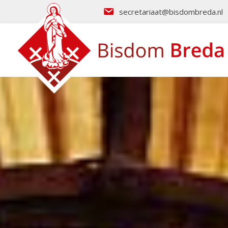
secretariaat@bisdombreda.nl