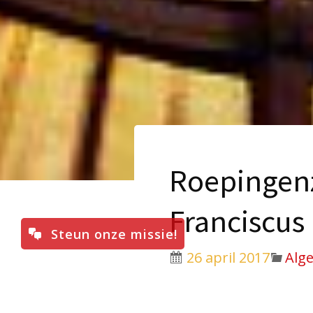
Roepingen
Franciscus
Steun onze missie!
26 april 2017
Alg
Zondag 7 mei wordt in 
54e Roepingenzondag he