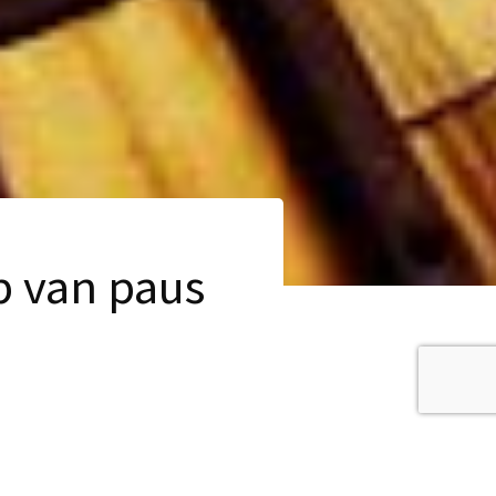
 van paus
roepingen. Voor deze
nding door de Geest