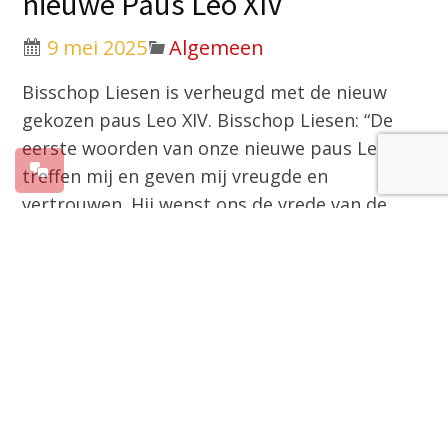
nieuwe Paus Leo XIV
9 mei 2025
Algemeen
Bisschop Liesen is verheugd met de nieuw
gekozen paus Leo XIV. Bisschop Liesen: “De
eerste woorden van onze nieuwe paus Leo XIV
treffen mij en geven mij vreugde en
vertrouwen. Hij wenst ons de vrede van de
verrezen Christus en zegt letterlijk:
“God
houdt van ons. God houdt van u … wij zijn
leerlingen van Christus”
.”
Bisschop Liesen: “Paus Leo benadrukt dat wij
als christenen samen op weg zijn
“als één
Kerk, steeds op zoek naar vrede en
gerechtigheid. Laten wij trouw blijven aan Jezus
Christus en zonder angst het evangelie