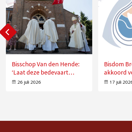
Bisschop Van den Hende:
Bisdom Br
‘Laat deze bedevaart
akkoord v
doorwerken in uw leven’
zes kerke
26 juli 2026
17 juli 202