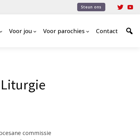
Steun ons
Voor jou
Voor parochies
Contact
Liturgie
diocesane commissie