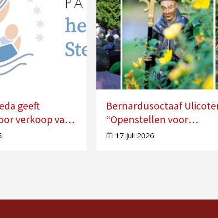
eda geeft
Bernardusoctaaf Ulicote
oor verkoop van
“Openstellen voor
n
veranderingen in je leve
6
17 juli 2026