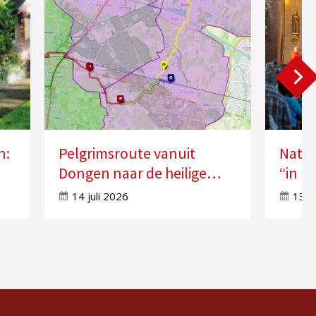
n:
Pelgrimsroute vanuit
Natio
Dongen naar de heilige
“in k
n”
Anna in Molenschot
Geest
14 juli 2026
13 j