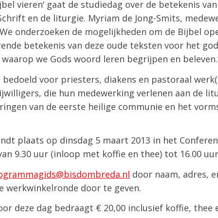
jbel vieren’ gaat de studiedag over de betekenis va
Schrift en de liturgie. Myriam de Jong-Smits, medewe
“We onderzoeken de mogelijkheden om de Bijbel ope
rende betekenis van deze oude teksten voor het god
g waarop we Gods woord leren begrijpen en beleven.
s bedoeld voor priesters, diakens en pastoraal werk
jwilligers, die hun medewerking verlenen aan de lit
eringen van de eerste heilige communie en het vorm
vindt plaats op dinsdag 5 maart 2013 in het Confer
an 9.30 uur (inloop met koffie en thee) tot 16.00 uur
ogrammagids@bisdombreda.nl
door naam, adres, e
e werkwinkelronde door te geven.
oor deze dag bedraagt € 20,00 inclusief koffie, thee 