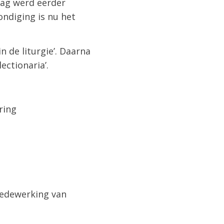
edag werd eerder
ndiging is nu het
n de liturgie’. Daarna
ectionaria’.
ring
 medewerking van