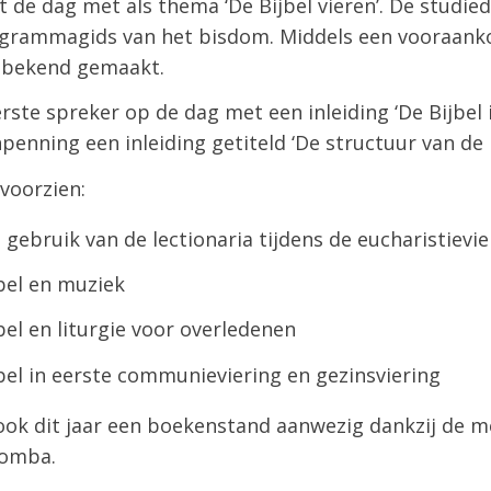
rt de dag met als thema ‘De Bijbel vieren’. De studi
grammagids van het bisdom. Middels een vooraanko
 bekend gemaakt.
rste spreker op de dag met een inleiding ‘De Bijbel i
npenning een inleiding getiteld ‘De structuur van de l
 voorzien:
gebruik van de lectionaria tijdens de eucharistievie
bel en muziek
el en liturgie voor overledenen
bel in eerste communieviering en gezinsviering
r ook dit jaar een boekenstand aanwezig dankzij de
lomba.