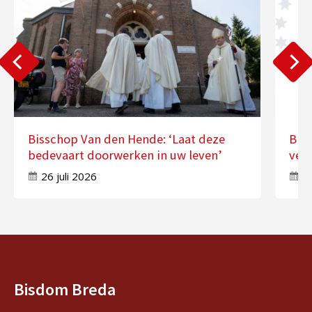
Bisschop Van den Hende: ‘Laat deze
Bis
bedevaart doorwerken in uw leven’
ver
26 juli 2026
17
Bisdom Breda