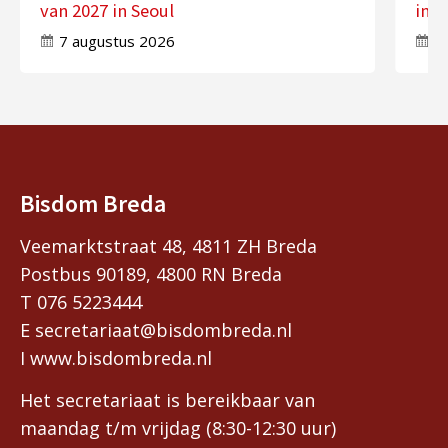
van 2027 in Seoul
in 
7 augustus 2026
7
Bisdom Breda
Veemarktstraat 48, 4811 ZH Breda
Postbus 90189, 4800 RN Breda
T 076 5223444
E secretariaat@bisdombreda.nl
I www.bisdombreda.nl
Het secretariaat is bereikbaar van
maandag t/m vrijdag (8:30-12:30 uur)