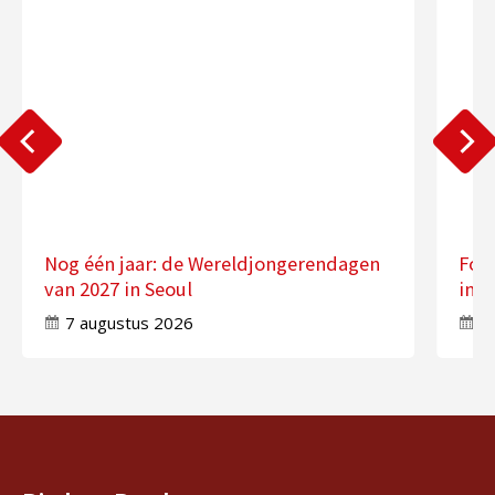
Nog één jaar: de Wereldjongerendagen
Fot
van 2027 in Seoul
in 
7 augustus 2026
7