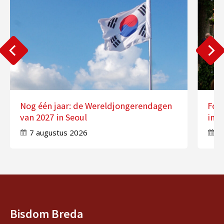
Nog één jaar: de Wereldjongerendagen
Fot
van 2027 in Seoul
in 
7 augustus 2026
7
Bisdom Breda