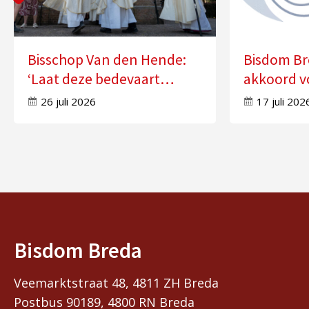
Bisschop Van den Hende:
Bisdom Br
‘Laat deze bedevaart
akkoord v
doorwerken in uw leven’
zes kerke
26 juli 2026
17 juli 202
Bisdom Breda
Veemarktstraat 48, 4811 ZH Breda
Postbus 90189, 4800 RN Breda