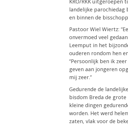
KRO/RKK uitgeroepen tot
landelijke parochiedag
en binnen de bisschopp
Pastoor Wiel Wiertz: “Eer
onvermoed veel gedaan. 
Leemput in het bijzonde
ouderen rondom hen en 
“Persoonlijk ben ik zee
geven aan jongeren opg
mij zeer.”
Gedurende de landelijke
bisdom Breda de grote 
kleine dingen gedurende
worden. Het werd helem
zaten, vlak voor de be