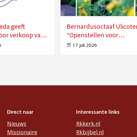
eda geeft
Bernardusoctaaf Ulicote
oor verkoop van
“Openstellen voor
n
veranderingen in je leve
6
17 juli 2026
Direct naar
Interessante links
Nieuws
Rkkerk.nl
Missionaire
Rkbijbel.nl