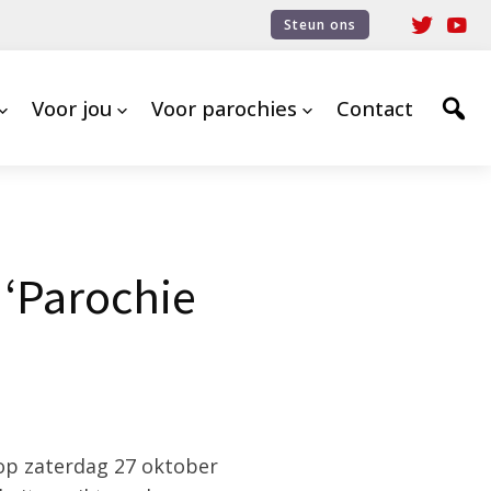
Steun ons
Voor jou
Voor parochies
Contact
 ‘Parochie
op zaterdag 27 oktober