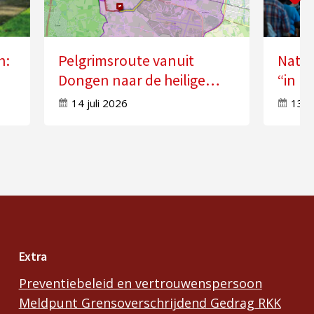
n:
Pelgrimsroute vanuit
Natio
Dongen naar de heilige
“in k
n”
Anna in Molenschot
Geest
14 juli 2026
13 j
Extra
Preventiebeleid en vertrouwenspersoon
Meldpunt Grensoverschrijdend Gedrag RKK