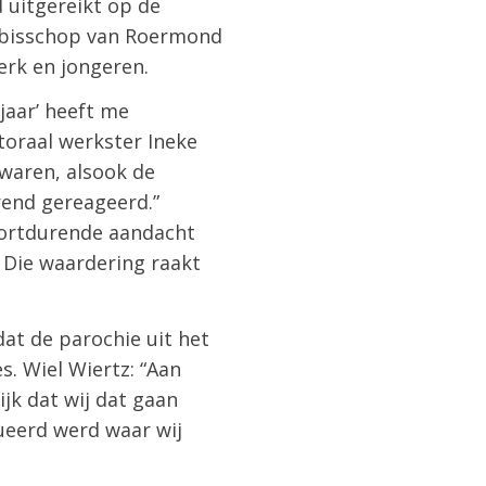
 uitgereikt op de
lpbisschop van Roermond
erk en jongeren.
 jaar’ heeft me
toraal werkster Ineke
 waren, alsook de
end gereageerd.”
voortdurende aandacht
 Die waardering raakt
at de parochie uit het
. Wiel Wiertz: “Aan
ijk dat wij dat gaan
ueerd werd waar wij