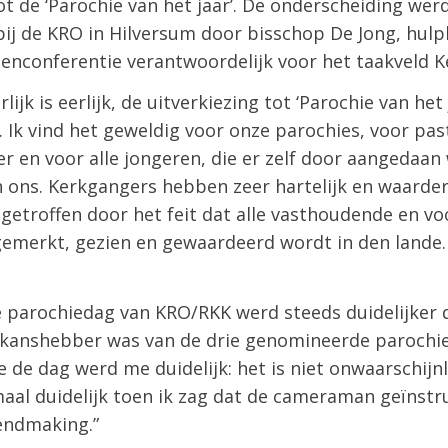
 de ‘Parochie van het jaar’. De onderscheiding werd
 bij de KRO in Hilversum door bisschop De Jong, hu
enconferentie verantwoordelijk voor het taakveld K
lijk is eerlijk, de uitverkiezing tot ‘Parochie van het
Ik vind het geweldig voor onze parochies, voor pas
r en voor alle jongeren, die er zelf door aangedaan
ons. Kerkgangers hebben zeer hartelijk en waarder
r getroffen door het feit dat alle vasthoudende en 
emerkt, gezien en gewaardeerd wordt in den lande.
 parochiedag van KRO/RKK werd steeds duidelijker d
kanshebber was van de drie genomineerde parochies
 de dag werd me duidelijk: het is niet onwaarschijnl
aal duidelijk toen ik zag dat de cameraman geïnstr
kendmaking.”