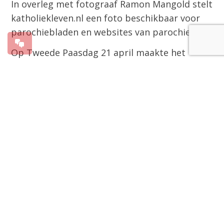
In overleg met fotograaf Ramon Mangold stelt
katholiekleven.nl een foto beschikbaar voor
parochiebladen en websites van parochies.
Op Tweede Paasdag 21 april maakte het
Vaticaan het overlijden van paus Franciscus
bekend. Paus Franciscus overleed op 88-jarige
leeftijd. Hij was paus sinds 2013.
Parochies die een in memoriam willen
plaatsen op hun website of in hun
parochieblad kunnen hiervoor een foto
downloaden. De foto kan worden gedownload
vanaf de katholiekleven-website.
Download de foto voor parochiebladen en
parochiewebsites