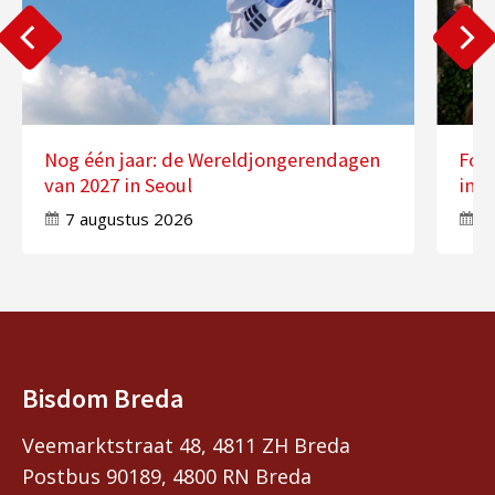
Nog één jaar: de Wereldjongerendagen
Fot
van 2027 in Seoul
in 
7 augustus 2026
7
Bisdom Breda
Veemarktstraat 48, 4811 ZH Breda
Postbus 90189, 4800 RN Breda