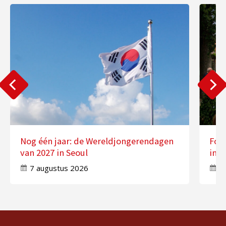
Nog één jaar: de Wereldjongerendagen
Fot
van 2027 in Seoul
in 
7 augustus 2026
7