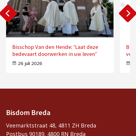
Bisschop Van den Hende: ‘Laat deze
Bis
bedevaart doorwerken in uw leven’
ver
26 juli 2026
17
Bisdom Breda
Veemarktstraat 48, 4811 ZH Breda
Postbus 90189, 4800 RN Breda