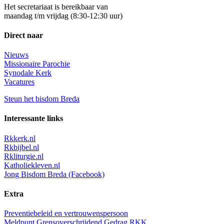
Het secretariaat is bereikbaar van
maandag t/m vrijdag (8:30-12:30 uur)
Direct naar
Nieuws
Missionaire Parochie
Synodale Kerk
Vacatures
Steun het bisdom Breda
Interessante links
Rkkerk.nl
Rkbijbel.nl
Rkliturgie.nl
Katholiekleven.nl
Jong Bisdom Breda (Facebook)
Extra
Preventiebeleid en vertrouwenspersoon
Meldpunt Grensoverschrijdend Gedrag RKK