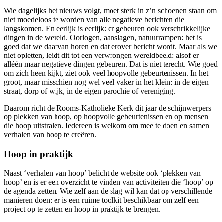
Wie dagelijks het nieuws volgt, moet sterk in z’n schoenen staan om
niet moedeloos te worden van alle negatieve berichten die
langskomen. En eerlijk is eerlijk: er gebeuren ook verschrikkelijke
dingen in de wereld. Oorlogen, aanslagen, natuurrampen: het is
goed dat we daarvan horen en dat erover bericht wordt. Maar als we
niet opletten, leidt dit tot een verwrongen wereldbeeld: alsof er
alléén maar negatieve dingen gebeuren. Dat is niet terecht. Wie goed
om zich heen kijkt, ziet ook veel hoopvolle gebeurtenissen. In het
groot, maar misschien nog wel veel vaker in het klein: in de eigen
straat, dorp of wijk, in de eigen parochie of vereniging.
Daarom richt de Rooms-Katholieke Kerk dit jaar de schijnwerpers
op plekken van hoop, op hoopvolle gebeurtenissen en op mensen
die hoop uitstralen. Iedereen is welkom om mee te doen en samen
verhalen van hoop te creëren.
Hoop in praktijk
Naast ‘verhalen van hoop’ belicht de website ook ‘plekken van
hoop’ en is er een overzicht te vinden van activiteiten die ‘hoop’ op
de agenda zetten. Wie zelf aan de slag wil kan dat op verschillende
manieren doen: er is een ruime toolkit beschikbaar om zelf een
project op te zetten en hoop in praktijk te brengen.