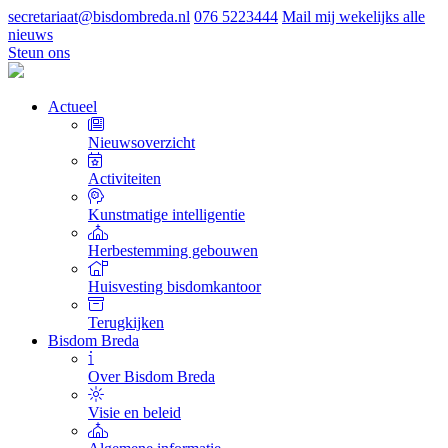
secretariaat@bisdombreda.nl
076 5223444
Mail mij wekelijks alle
nieuws
Steun ons
Actueel
Nieuwsoverzicht
Activiteiten
Kunstmatige intelligentie
Herbestemming gebouwen
Huisvesting bisdomkantoor
Terugkijken
Bisdom Breda
Over Bisdom Breda
Visie en beleid