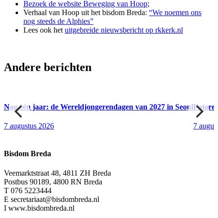
Bezoek de website Beweging van Hoop
;
Verhaal van Hoop uit het bisdom Breda:
“We noemen ons
nog steeds de Alphies”
Lees ook het
uitgebreide nieuwsbericht op rkkerk.nl
Andere berichten
Nog één jaar: de Wereldjongerendagen van 2027 in Seoul
Fotore
7 augustus 2026
7 augus
Bisdom Breda
Veemarktstraat 48, 4811 ZH Breda
Postbus 90189, 4800 RN Breda
T 076 5223444
E secretariaat@bisdombreda.nl
I www.bisdombreda.nl