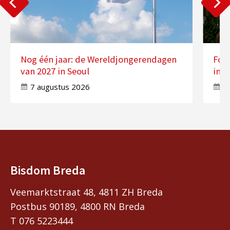
Nog één jaar: de Wereldjongerendagen
Fot
van 2027 in Seoul
in 
7 augustus 2026
7
Bisdom Breda
Veemarktstraat 48, 4811 ZH Breda
Postbus 90189, 4800 RN Breda
T 076 5223444