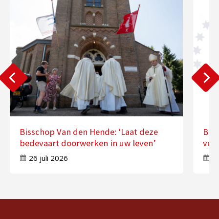
Bisschop Van den Hende: ‘Laat deze
Bis
bedevaart doorwerken in uw leven’
ver
26 juli 2026
17