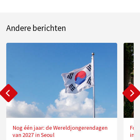
Andere berichten
Nog één jaar: de Wereldjongerendagen
Fot
van 2027 in Seoul
in 