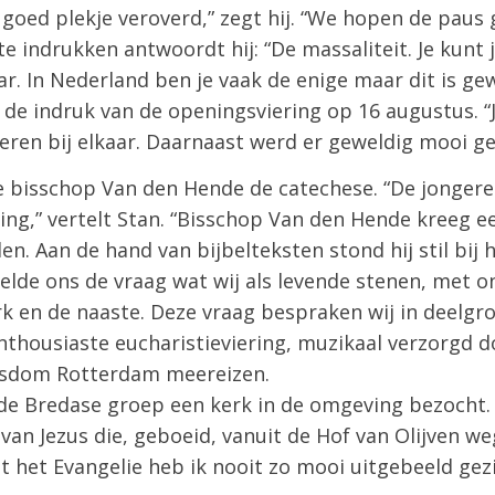
goed plekje veroverd,” zegt hij. “We hopen de paus 
e indrukken antwoordt hij: “De massaliteit. Je kunt j
ar. In Nederland ben je vaak de enige maar dit is ge
de indruk van de openingsviering op 16 augustus. “
ren bij elkaar. Daarnaast werd er geweldig mooi g
e bisschop Van den Hende de catechese. “De jonger
zing,” vertelt Stan. “Bisschop Van den Hende kreeg 
n. Aan de hand van bijbelteksten stond hij stil bij
stelde ons de vraag wat wij als levende stenen, met 
k en de naaste. Deze vraag bespraken wij in deelgr
nthousiaste eucharistieviering, muzikaal verzorgd 
bisdom Rotterdam meereizen.
e Bredase groep een kerk in de omgeving bezocht. I
van Jezus die, geboeid, vanuit de Hof van Olijven 
it het Evangelie heb ik nooit zo mooi uitgebeeld gezi