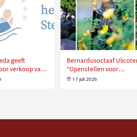
eda geeft
Bernardusoctaaf Ulicote
oor verkoop van
“Openstellen voor
n
veranderingen in je leve
6
17 juli 2026