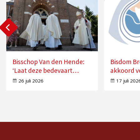
Bisschop Van den Hende:
Bisdom Br
‘Laat deze bedevaart
akkoord v
doorwerken in uw leven’
zes kerke
26 juli 2026
17 juli 202