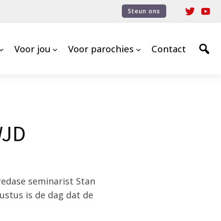
Steun ons
Voor jou
Voor parochies
Contact
WJD
edase seminarist Stan
stus is de dag dat de