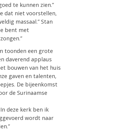
goed te kunnen zien.”
e dat niet voorstellen,
weldig massaal.” Stan
Je bent met
ezongen.”
en toonden een grote
een daverend applaus
 het bouwen van het huis
onze gaven en talenten,
oepjes. De bijeenkomst
door de Surinaamse
n deze kerk ben ik
weggevoerd wordt naar
en.”