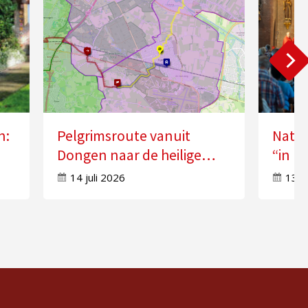
n:
Pelgrimsroute vanuit
Natio
Dongen naar de heilige
“in k
n”
Anna in Molenschot
Geest
14 juli 2026
13 j