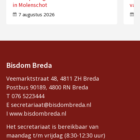
in Molenschot
van 
7 augustus 2026
7
Bisdom Breda
Veemarktstraat 48, 4811 ZH Breda
Postbus 90189, 4800 RN Breda
T 076 5223444
E secretariaat@bisdombreda.nl
I www.bisdombreda.nl
Het secretariaat is bereikbaar van
maandag t/m vrijdag (8:30-12:30 uur)