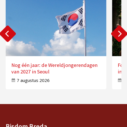
Nog één jaar: de Wereldjongerendagen
Fot
van 2027 in Seoul
in 
7 augustus 2026
7
Bisdom Breda