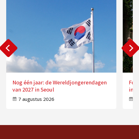
Nog één jaar: de Wereldjongerendagen
Fot
van 2027 in Seoul
in 
7 augustus 2026
7