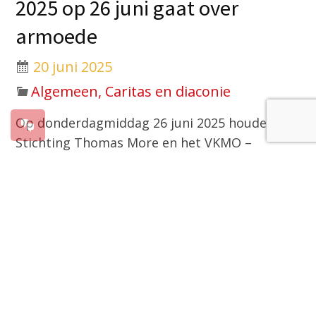
2025 op 26 juni gaat over
armoede
20 juni 2025
Algemeen, Caritas en diaconie
Op donderdagmiddag 26 juni 2025 houden de
Stichting Thomas More en het VKMO –
Katholiek Netwerk de
Katholiek Denken Doen-
dag
in het Franciscushuis in ‘s-Hertogenbosch.
Op een plek die uitnodigt tot reflectie en
verbondenheid worden denkers en doeners
samengebracht rond het thema armoede. De
middag begint met een gezamenlijke viering.
Daarna volgt een gevarieerd inhoudelijk
programma met inspirerende sprekers.