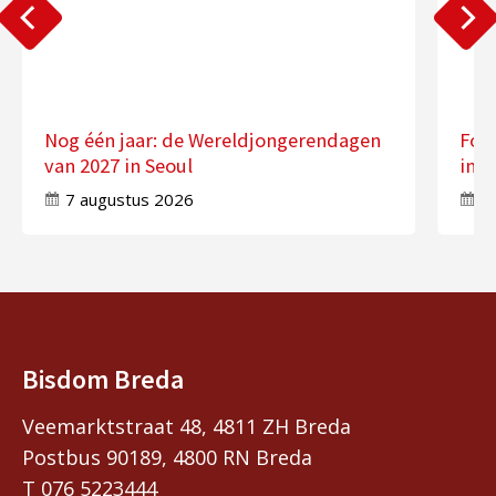
Nog één jaar: de Wereldjongerendagen
Fot
van 2027 in Seoul
in 
7 augustus 2026
7
Bisdom Breda
Veemarktstraat 48, 4811 ZH Breda
Postbus 90189, 4800 RN Breda
T 076 5223444