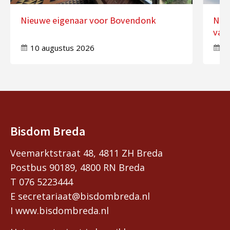
Nieuwe eigenaar voor Bovendonk
Nog
van 
10 augustus 2026
7
Bisdom Breda
Veemarktstraat 48, 4811 ZH Breda
Postbus 90189, 4800 RN Breda
T 076 5223444
E secretariaat@bisdombreda.nl
I www.bisdombreda.nl