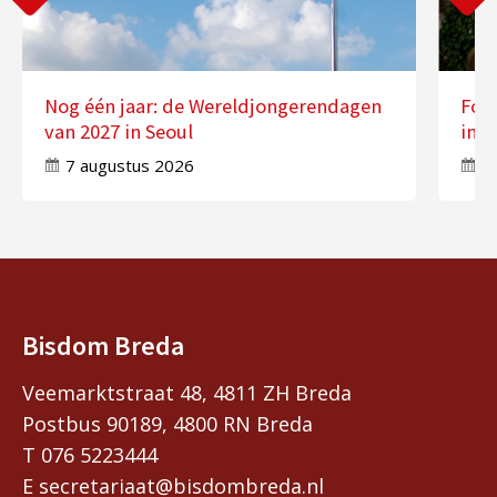
Nog één jaar: de Wereldjongerendagen
Fot
van 2027 in Seoul
in 
7 augustus 2026
7
Bisdom Breda
Veemarktstraat 48, 4811 ZH Breda
Postbus 90189, 4800 RN Breda
T 076 5223444
E secretariaat@bisdombreda.nl