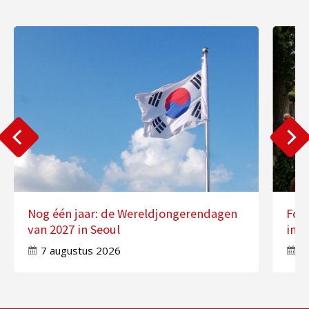
Nog één jaar: de Wereldjongerendagen
Fot
van 2027 in Seoul
in 
7 augustus 2026
7