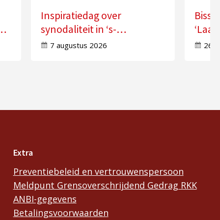
Inspiratiedag over
Bissc
synodaliteit in ‘s-
‘Laat
Hertogenbosch
doorw
7 augustus 2026
26 j
Extra
Preventiebeleid en vertrouwenspersoon
Meldpunt Grensoverschrijdend Gedrag RKK
ANBI-gegevens
Betalingsvoorwaarden