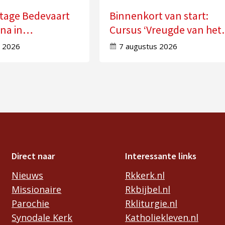
tage Bedevaart
Binnenkort van start:
na in
Cursus ‘Vreugde van het
ot
Evangelie ervaren’
s 2026
7 augustus 2026
Direct naar
Interessante links
Nieuws
Rkkerk.nl
Missionaire
Rkbijbel.nl
Parochie
Rkliturgie.nl
Synodale Kerk
Katholiekleven.nl