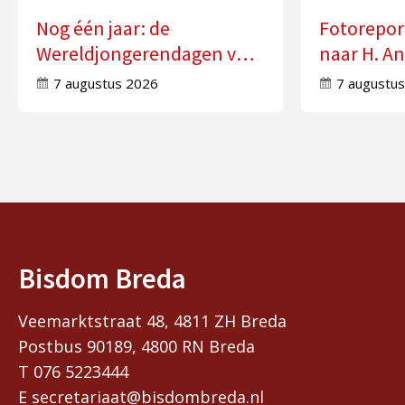
Nog één jaar: de
Fotorepor
Wereldjongerendagen van
naar H. An
2027 in Seoul
Molensch
7 augustus 2026
7 augustu
Bisdom Breda
Veemarktstraat 48, 4811 ZH Breda
Postbus 90189, 4800 RN Breda
T 076 5223444
E secretariaat@bisdombreda.nl