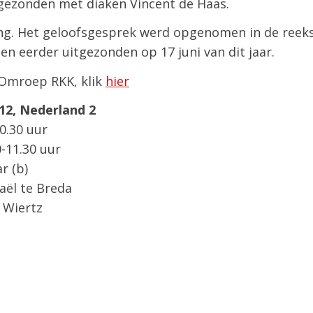
gezonden met diaken Vincent de Haas.
ing. Het geloofsgesprek werd opgenomen in de reek
 en eerder uitgezonden op 17 juni van dit jaar.
 Omroep RKK, klik
hier
2, Nederland 2
0.30 uur
0-11.30 uur
r (b)
aël te Breda
 Wiertz