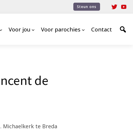
Steun ons
Voor jou
Voor parochies
Contact
incent de
 Michaelkerk te Breda