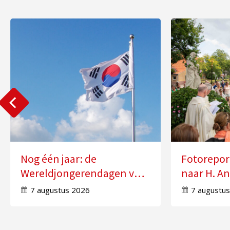
Nog één jaar: de
Fotorepor
Wereldjongerendagen van
naar H. An
2027 in Seoul
Molensch
7 augustus 2026
7 augustu