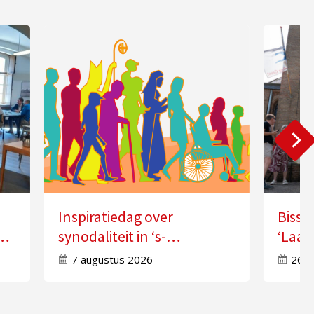
Inspiratiedag over
Bissc
synodaliteit in ‘s-
‘Laat
Hertogenbosch
doorw
7 augustus 2026
26 j