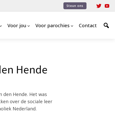
Steun ons
Voor jou
Voor parochies
Contact
 den Hende
an den Hende. Het was
ken over de sociale leer
holiek Nederland.