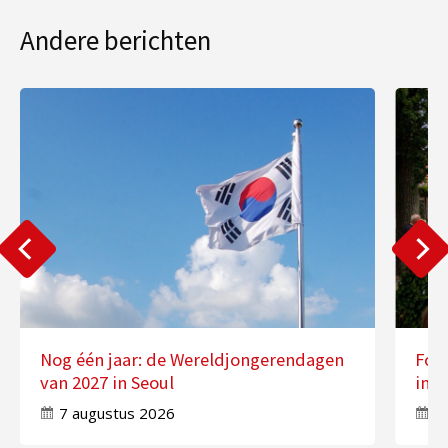
Andere berichten
Nog één jaar: de Wereldjongerendagen
Fot
van 2027 in Seoul
in 
7 augustus 2026
7