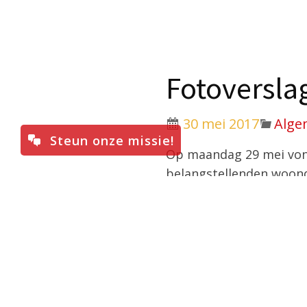
Fotoverslag
30 mei 2017
Alge
Steun onze missie!
Op maandag 29 mei vond 
belangstellenden woonde
homilie hield. Bekijk hie
Lees ook:
Uitvaart biss
(Foto’s: Ramon Mangold