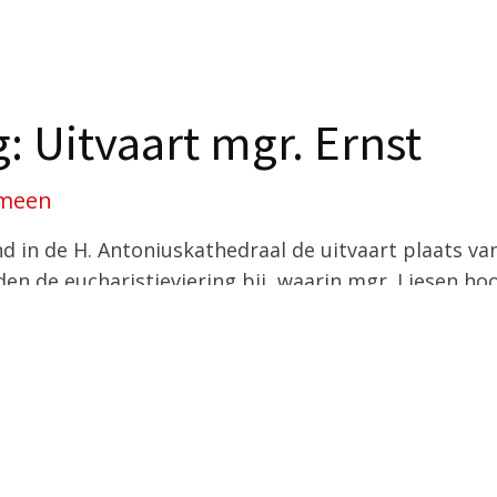
: Uitvaart mgr. Ernst
meen
in de H. Antoniuskathedraal de uitvaart plaats van
n de eucharistieviering bij, waarin mgr. Liesen ho
r de foto’s van de liturgische plechtigheid.
chop Ernst: een leven in het teken van de naastenlie
)