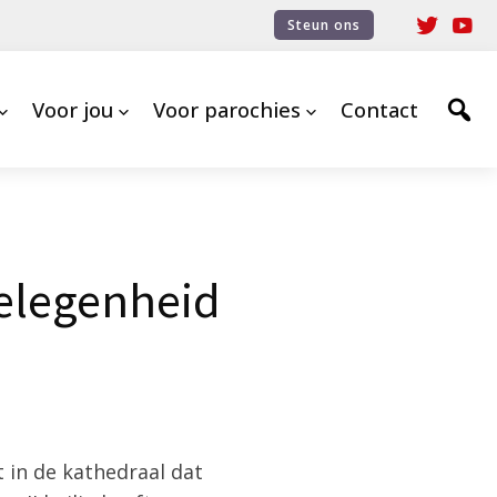
Steun ons
Voor jou
Voor parochies
Contact
gelegenheid
 in de kathedraal dat