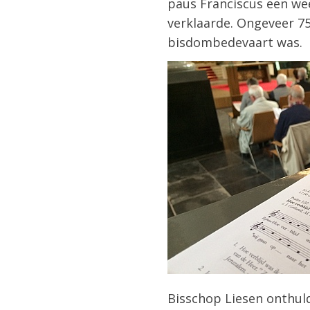
paus Franciscus een wee
verklaarde. Ongeveer 7
bisdombedevaart was.
Bisschop Liesen onthuld