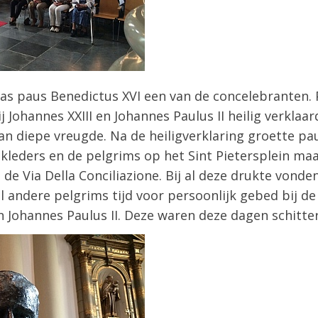
 was paus Benedictus XVI een van de concelebranten.
 Johannes XXIII en Johannes Paulus II heilig verklaar
van diepe vreugde. Na de heiligverklaring groette pau
eders en de pelgrims op het Sint Pietersplein maar
e Via Della Conciliazione. Bij al deze drukte vonden
 andere pelgrims tijd voor persoonlijk gebed bij de
n Johannes Paulus II. Deze waren deze dagen schitte