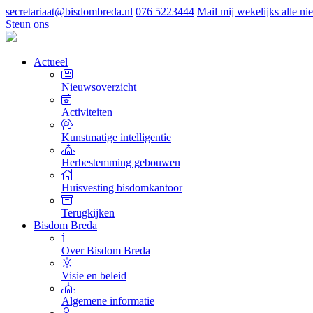
secretariaat@bisdombreda.nl
076 5223444
Mail mij wekelijks alle n
Steun ons
Actueel
Nieuwsoverzicht
Activiteiten
Kunstmatige intelligentie
Herbestemming gebouwen
Huisvesting bisdomkantoor
Terugkijken
Bisdom Breda
Over Bisdom Breda
Visie en beleid
Algemene informatie