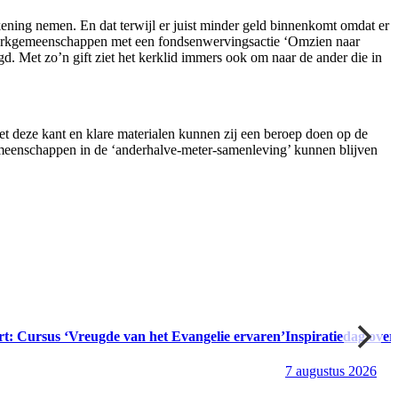
ening nemen. En dat terwijl er juist minder geld binnenkomt omdat er
e kerkgemeenschappen met een fondsenwervingsactie ‘Omzien naar
gd. Met zo’n gift ziet het kerklid immers ook om naar de ander die in
t deze kant en klare materialen kunnen zij een beroep doen op de
meenschappen in de ‘anderhalve-meter-samenleving’ kunnen blijven
rt: Cursus ‘Vreugde van het Evangelie ervaren’
Inspiratiedag over
7 augustus 2026