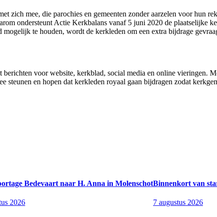
et zich mee, die parochies en gemeenten zonder aarzelen voor hun rek
Daarom ondersteunt Actie Kerkbalans vanaf 5 juni 2020 de plaatselijk
ied mogelijk te houden, wordt de kerkleden om een extra bijdrage gevraa
richten voor website, kerkblad, social media en online vieringen. Me
e steunen en hopen dat kerkleden royaal gaan bijdragen zodat kerkge
portage Bedevaart naar H. Anna in Molenschot
Binnenkort van sta
tus 2026
7 augustus 2026