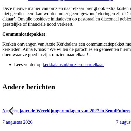
Deze nieuwe manier van omzien naar elkaar brengt ook extra kosten m
niet gecollecteerd kan worden nu er geen ‘gewone’ vieringen zijn. 
elkaar’. Om alle positieve initiatieven op pastoraal en diaconaal geb
geestelijke of financiële nood verkeert.
Communicatiepakket
Kerken ontvangen van Actie Kerkbalans een communicatiepakket met be
kerkleden. Anna Kruse: “We willen de parochies en gemeenten hierme
doen waar ze goed in zijn: omzien naar elkaar!”
Lees verder op
kerkbalans.nl/omzien-naar-elkaar
Andere berichten
en
Nog één jaar: de Wereldjongerendagen van 2027 in Seoul
Fotore
7 augustus 2026
7 augus