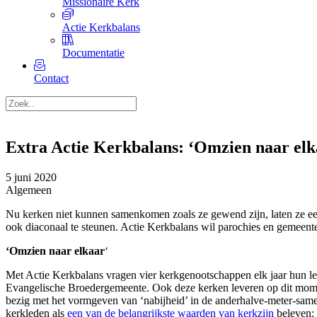
Missionaire Kerk
Actie Kerkbalans
Documentatie
Contact
Extra Actie Kerkbalans: ‘Omzien naar elk
5 juni 2020
Algemeen
Nu kerken niet kunnen samenkomen zoals ze gewend zijn, laten ze een 
ook diaconaal te steunen. Actie Kerkbalans wil parochies en gemeent
‘Omzien naar elkaar
‘
Met Actie Kerkbalans vragen vier kerkgenootschappen elk jaar hun l
Evangelische Broedergemeente. Ook deze kerken leveren op dit mome
bezig met het vormgeven van ‘nabijheid’ in de anderhalve-meter-sam
kerkleden als
een van de belangrijkste waarden van kerkzijn
beleven: 