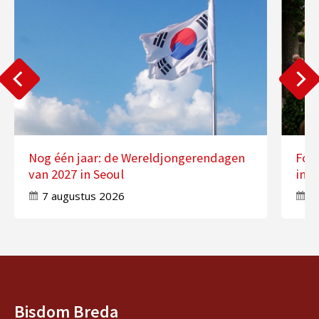
Nog één jaar: de Wereldjongerendagen
Fot
van 2027 in Seoul
in 
7 augustus 2026
7
Bisdom Breda