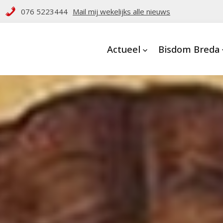
076 5223444
Mail mij wekelijks alle nieuws
Actueel
Bisdom Breda