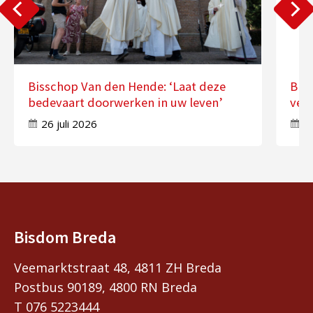
Bisschop Van den Hende: ‘Laat deze
Bis
bedevaart doorwerken in uw leven’
ver
26 juli 2026
17
Bisdom Breda
Veemarktstraat 48, 4811 ZH Breda
Postbus 90189, 4800 RN Breda
T 076 5223444