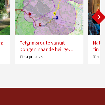
n:
Pelgrimsroute vanuit
Natio
Dongen naar de heilige
“in k
n”
Anna in Molenschot
Geest
14 juli 2026
13 j