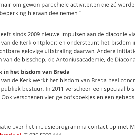
imair om gewon parochiële activiteiten die zó wor
beperking hieraan deelnemen.”
eft sinds 2009 nieuwe impulsen aan de diaconie via 
 van de Kerk ontplooit en ondersteunt het bisdom i
chtbare gelovige uitstraling daarvan. Andere initiat
 van de bisschop, de Antoniusacademie, de Diacona
rk in het bisdom van Breda
 van de Kerk werkt het bisdom van Breda heel concr
, publiek bestuur. In 2011 verscheen een speciaal 
k. Ook verschenen vier geloofsboekjes en een gebeds
tie over het inclusieprogramma contact op met My
reda.nl
, T 076 5223444.