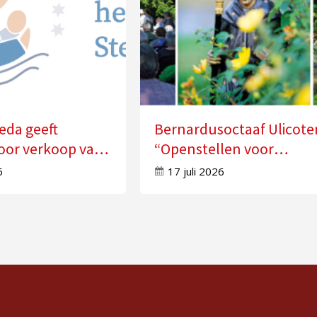
eda geeft
Bernardusoctaaf Ulicote
oor verkoop van
“Openstellen voor
n
veranderingen in je leve
6
17 juli 2026