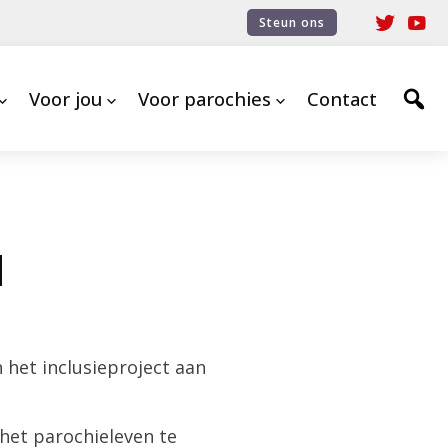
Steun ons
Voor jou
Voor parochies
Contact
d
 het inclusieproject aan
het parochieleven te