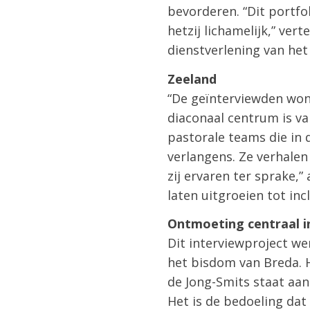
bevorderen. “Dit portfo
hetzij lichamelijk,” ve
dienstverlening van he
Zeeland
“De geïnterviewden wone
diaconaal centrum is va
pastorale teams die in 
verlangens. Ze verhale
zij ervaren ter sprake,
laten uitgroeien tot in
Ontmoeting centraal i
Dit interviewproject w
het bisdom van Breda. H
de Jong-Smits staat aan
Het is de bedoeling dat