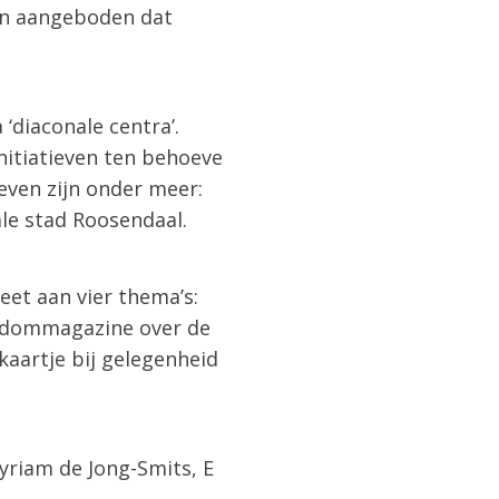
den aangeboden dat
‘diaconale centra’.
nitiatieven ten behoeve
ieven zijn onder meer:
le stad Roosendaal.
eet aan vier thema’s:
bisdommagazine over de
kaartje bij gelegenheid
riam de Jong-Smits, E