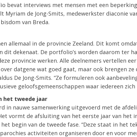
lio bevat interviews met mensen met een beperking, 
rtelt Myriam de Jong-Smits, medewerkster diaconie va
t bisdom van Breda.
n allemaal in de provincie Zeeland. Dit komt omdat
n dit dekenaat. De portfolio’s worden daarom ter h
deze provincie werken. Alle deelnemers vertellen eer
n over datgene wat goed gaat, maar ook brengen ze
” aldus De Jong-Smits. “Ze formuleren ook aanbeveli
clusieve geloofsgemeenschappen waar iedereen zich t
n het tweede jaar
erd in nauwe samenwerking uitgevoerd met de afdeli
et vormt de afsluiting van het eerste jaar van het i
 het begin van de tweede fase. “Deze staat in het t
 parochies activiteiten organiseren door en voor m