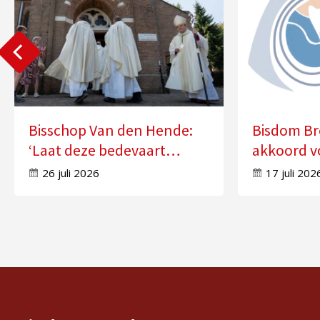
Bisschop Van den Hende:
Bisdom Br
‘Laat deze bedevaart
akkoord v
doorwerken in uw leven’
zes kerke
26 juli 2026
17 juli 202