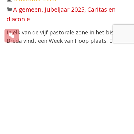
Algemeen, Jubeljaar 2025, Caritas en
diaconie
In elk van de vijf pastorale zone in het bisdom
Breda vindt een Week van Hoop plaats. En in
de zone Zeeland vinden er zelfs twee plaats.
Een Week van Hoop gaat om Gods liefde; om
deze te ervaren, zichtbaar te maken en te
delen met anderen. Het is een week waarin
gelovigen samen de handen uit de mouwen
steken en hun harten openen voor de
naasten, geïnspireerd door de liefde van
Christus.
Het hart raken
De pastorale zone Brabantse Wal kan