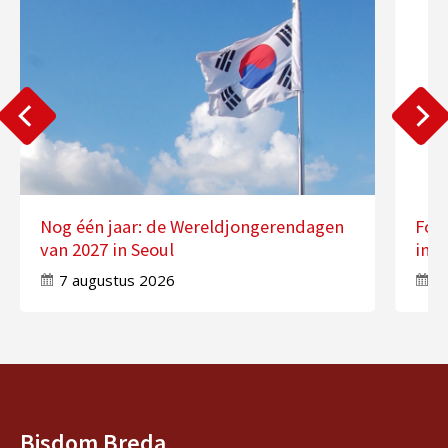
Nog één jaar: de Wereldjongerendagen
Fot
van 2027 in Seoul
in 
7 augustus 2026
7
Bisdom Breda