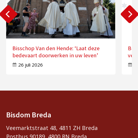
Bisschop Van den Hende: ‘Laat deze
Bis
bedevaart doorwerken in uw leven’
ver
26 juli 2026
17
Bisdom Breda
Veemarktstraat 48, 4811 ZH Breda
Postbus 90189, 4800 RN Breda