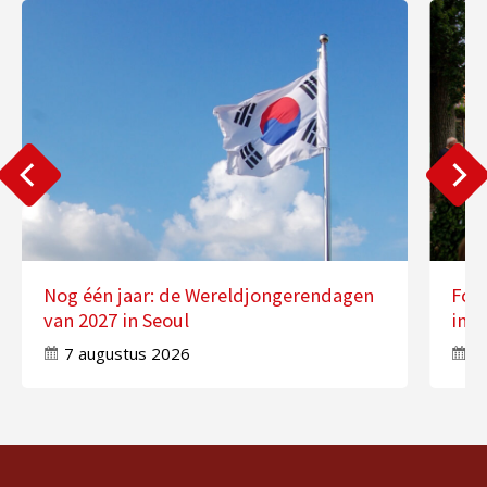
Nog één jaar: de Wereldjongerendagen
Fot
van 2027 in Seoul
in 
7 augustus 2026
7