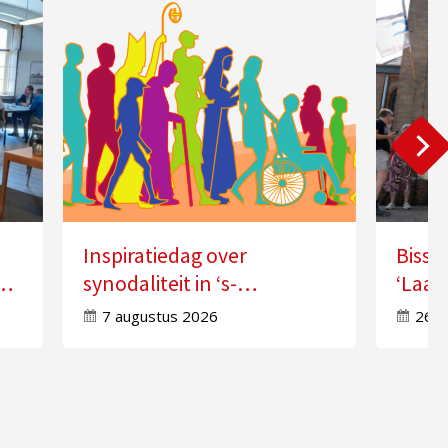
Inspiratiedag over
Bissc
synodaliteit in ‘s-
‘Laat
Hertogenbosch
doorw
7 augustus 2026
26 j