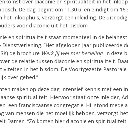
enkomst over diaconie en spiritualiteit in het inloop
bosch. De dag begint om 11.30 u. en eindigt om 16.3
 het inloophuis, verzorgt een inleiding. De uitnodig
ouders voor diaconie uit het bisdom.
nie en spiritualiteit staat momenteel in de belangste
Dienstverlening. “Het afgelopen jaar publiceerde de
ISK) de brochure
Werk jij wel met bezieling
. In deze 
r de relatie tussen diaconie en spiritualiteit. Daa
ctiviteiten in het bisdom. De Voortgezette Pastorale
ijk over gebed.”
hten maken op deze dag intensief kennis met een in
aanse spiritualiteit. Hiervoor staat onze inleider, Ad
en, een franciscaanse congregatie. Hij stond mede a
ng van mensen die het moeilijk hebben, verzorgt het
rtelt Damen. “Zo komen hier diaconie en spiritualiteit