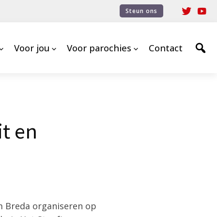
Steun ons
Voor jou
Voor parochies
Contact
it en
m Breda organiseren op