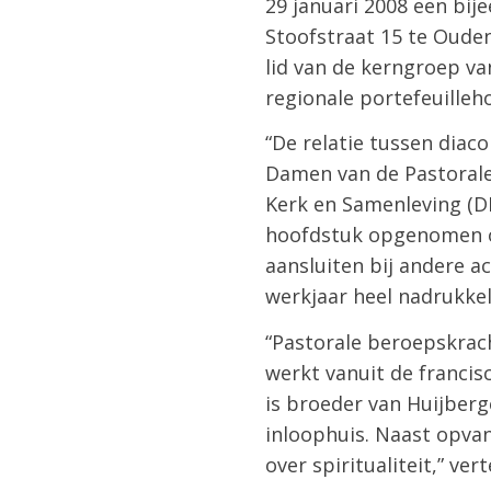
29 januari 2008 een bije
Stoofstraat 15 te Ouden
lid van de kerngroep van
regionale portefeuilleh
“De relatie tussen diaco
Damen van de Pastorale 
Kerk en Samenleving (D
hoofdstuk opgenomen ove
aansluiten bij andere a
werkjaar heel nadrukkel
“Pastorale beroepskrac
werkt vanuit de francisc
is broeder van Huijberg
inloophuis. Naast opva
over spiritualiteit,” ve