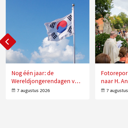
Nog één jaar: de
Fotorepor
Wereldjongerendagen van
naar H. An
2027 in Seoul
Molensch
7 augustus 2026
7 augustu