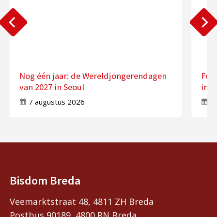
Nog één jaar: de Wereldjongerendagen
Fot
van 2027 in Seoul
in 
7 augustus 2026
7
Bisdom Breda
Veemarktstraat 48, 4811 ZH Breda
Postbus 90189, 4800 RN Breda