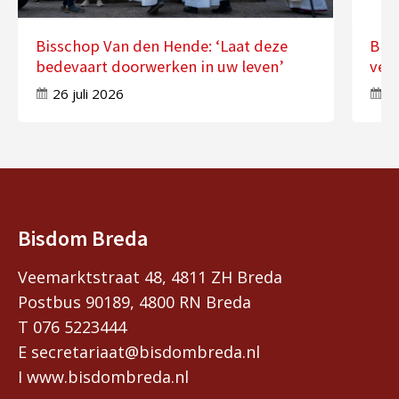
Bisschop Van den Hende: ‘Laat deze
Bis
bedevaart doorwerken in uw leven’
ver
26 juli 2026
17
Bisdom Breda
Veemarktstraat 48, 4811 ZH Breda
Postbus 90189, 4800 RN Breda
T 076 5223444
E secretariaat@bisdombreda.nl
I www.bisdombreda.nl