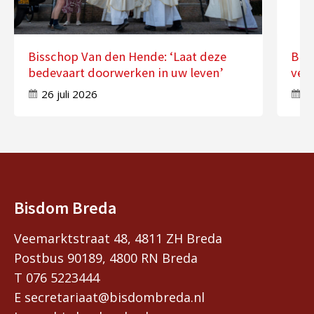
Bisschop Van den Hende: ‘Laat deze
Bis
bedevaart doorwerken in uw leven’
ver
26 juli 2026
17
Bisdom Breda
Veemarktstraat 48, 4811 ZH Breda
Postbus 90189, 4800 RN Breda
T 076 5223444
E secretariaat@bisdombreda.nl